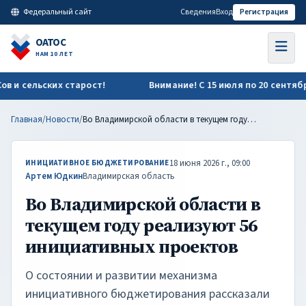
Во Владимирской области в текущем году реализуют 56 иниц
Федеральный сайт
Сведения
Вход
Регистрация
ОАТОС
НАМ 10 ЛЕТ
сельских старост!
Внимание! С 15 июля по 20 сентября ид
Главная
/
Новости
/
Во Владимирской области в текущем году реализуют 56 инициативных проектов
18 июня 2026 г., 09:00
ИНИЦИАТИВНОЕ БЮДЖЕТИРОВАНИЕ
Артем Юдкин
Владимирская область
Во Владимирской области в
текущем году реализуют 56
инициативных проектов
О состоянии и развитии механизма
инициативного бюджетирования рассказали