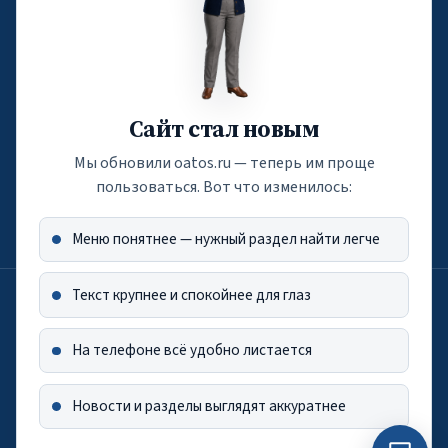
Телефон: +7 (495) 116-04-05
По вопросам обучения
edu@oatos.ru
Сайт стал новым
Телефон: +7 (916) 788-60-71
Мы обновили oatos.ru — теперь им проще
По вопросам подписки
пользоваться. Вот что изменилось:
press@oatos.ru
Меню понятнее — нужный раздел найти легче
Текст крупнее и спокойнее для глаз
Лицензия на осуществление образовательной деятельности от
5.05.2022 г. (РН — Л035-01298-77/00271168)
Оператор персональных данных по приказу Роскомнадзора №181
На телефоне всё удобно листается
от 13.09.2021 г.
Новости и разделы выглядят аккуратнее
Политика ОАТОС в отношении обработки персональных данных
Все права защищены. © 2016 - 2026 Общероссийская ассамблея