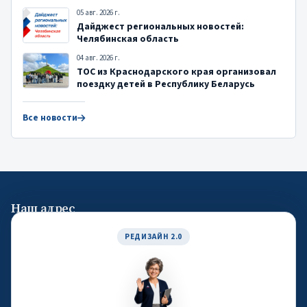
05 авг. 2026 г.
Дайджест региональных новостей:
Челябинская область
04 авг. 2026 г.
ТОС из Краснодарского края организовал
поездку детей в Республику Беларусь
Все новости
Наш адрес
119019, город Москва, улица Новый Арбат, дом 19, офис 1404
РЕДИЗАЙН 2.0
Общие контакты
Email:
atos.rf@oatos.ru