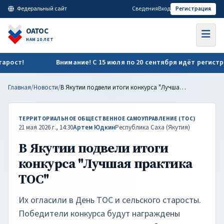
В Якутии подвели итоги конкурса "Лучшая практика ТОС" | О
Федеральный сайт
Сведения
Вход
Регистрация
ОАТОС
НАМ 10 ЛЕТ
ст!
Внимание! С 15 июля по 20 сентября идёт регистрация
Главная
/
Новости
/
В Якутии подвели итоги конкурса "Лучшая практика ТОС"
ТЕРРИТОРИАЛЬНОЕ ОБЩЕСТВЕННОЕ САМОУПРАВЛЕНИЕ (ТОС)
21 мая 2026 г., 14:30
Артем Юдкин
Республика Саха (Якутия)
В Якутии подвели итоги
конкурса "Лучшая практика
ТОС"
Их огласили в День ТОС и сельского старосты.
Победители конкурса будут награждены