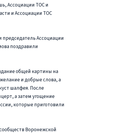
шь, Ассоциации ТОС и
асти и Ассоциации ТОС
и председатель Ассоциации
мова поздравили
здание общей картины на
желание и добрые слова, а
куст шалфея. После
церт, а затем угощение
оссии, которые приготовили
 сообществ Воронежской