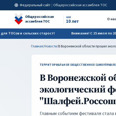
В Воронежской области прошел экологический фестиваль "Ш
Федеральный сайт
|
Общероссийская ассамблея ТОС
Общероссийская
НАМ
О на
10 лет
ассамблея ТОС
Сов и сельских старост!
Внимание! С 15 июля по 20 сент
Главная
/
Новости
/
ТЕРРИТОРИАЛЬНОЕ ОБЩЕСТВЕННОЕ САМОУПРАВЛЕ
В Воронежской о
экологический ф
"Шалфей.Россош
Главным событием фестиваля стала в