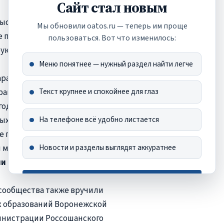
Сайт стал новым
ысадка 400 кустов шалфея и
Мы обновили oatos.ru — теперь им проще
е появилась новая
пользоваться. Вот что изменилось:
уками самих ТОСовцев.
Меню понятнее — нужный раздел найти легче
арадом, приветствовал
Текст крупнее и спокойнее для глаз
 района
Роман Береснев
. Он
од от года растёт, набирает
На телефоне всё удобно листается
ных жителей. Роман
е письма Губернатора
Новости и разделы выглядят аккуратнее
 местных ТОС:
Татьяне
ии Десятерик
.
Хорошо, спасибо
сообщества также вручили
х образований Воронежской
Это сообщение больше не появится
министрации Россошанского