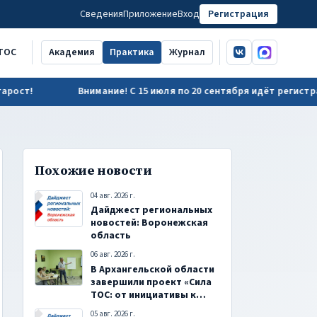
Сведения
Приложение
Вход
Регистрация
ВКонтакте
MAX
ТОС
Академия
Практика
Журнал
Внимание! С 15 июля по 20 сентября идёт регистрация н
Похожие новости
04 авг. 2026 г.
Дайджест региональных
новостей: Воронежская
область
06 авг. 2026 г.
В Архангельской области
завершили проект «Сила
ТОС: от инициативы к
действию»
05 авг. 2026 г.