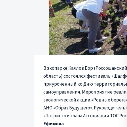
В экопарке Каялов Бор (Россошански
область) состоялся фестиваль «Шалф
приуроченный ко Дню территориаль
самоуправления. Мероприятие реали
экологической акции «Родные берега
АНО «Образ Будущего». Руководитель 
«Патриот» и глава Ассоциации ТОС Ро
Ефимова
.