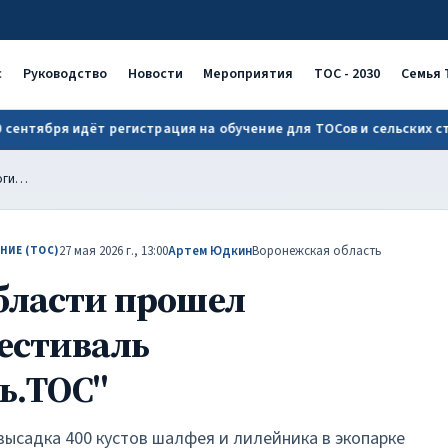
алфей.Россошь.ТОС" | ОАТОС
с
Руководство
Новости
Мероприятия
ТОС - 2030
Семья 
ября идёт регистрация на обучение для ТОСов и сельских старост!
В Воронежской области прошел экологический фестиваль "Шалфей.Россошь.ТОС"
27 мая 2026 г., 13:00
Артем Юдкин
Воронежская область
НИЕ (ТОС)
бласти прошел
естиваль
ь.ТОС"
ысадка 400 кустов шалфея и лилейника в экопарке