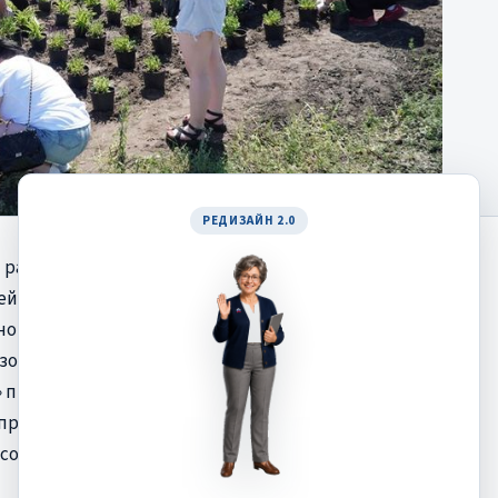
РЕДИЗАЙН 2.0
й район, Воронежская
ей.Россошь.ТОС»,
ного общественного
зовано в рамках
» при грантовой поддержке
проекта - председатель ТОС
ссошанского района
Ольга