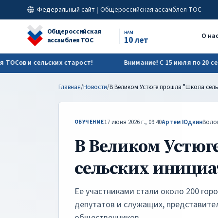
В Великом Устюге прошла "Школа сельских инициатив" | ОАТ
Федеральный сайт
|
Общероссийская ассамблея ТОС
Общероссийская
НАМ
О на
10 лет
ассамблея ТОС
ов и сельских старост!
Внимание! С 15 июля по 20 сентяб
Главная
/
Новости
/
17 июня 2026 г., 09:40
Артем Юдкин
Воло
ОБУЧЕНИЕ
В Великом Устюг
сельских инициа
Ее участниками стали около 200 горо
депутатов и служащих, представите
общественников