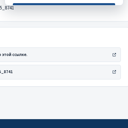
95_8741
Хорошо, спасибо
Это сообщение больше не появится
 этой ссылке.
95_8741