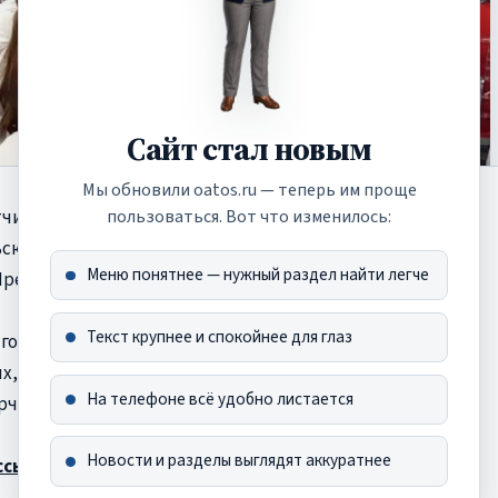
Сайт стал новым
Мы обновили oatos.ru — теперь им проще
тчина Деда Мороза"
пользоваться. Вот что изменилось:
ских инициатив»,
Меню понятнее — нужный раздел найти легче
резидентских грантов.
Текст крупнее и спокойнее для глаз
 городских и сельских
, сельских старост,
На телефоне всё удобно листается
рческих организаций.
Новости и разделы выглядят аккуратнее
ссылке.