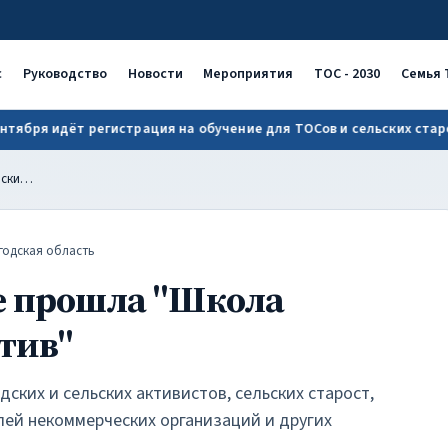
ОС
с
Руководство
Новости
Мероприятия
ТОС - 2030
Семья 
ря идёт регистрация на обучение для ТОСов и сельских старост!
В Великом Устюге прошла "Школа сельских инициатив"
годская область
е прошла "Школа
тив"
дских и сельских активистов, сельских старост,
лей некоммерческих организаций и других