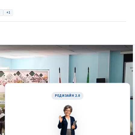
ы
+1
ку
РЕДИЗАЙН 2.0