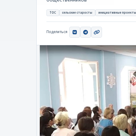
ТОС
сельские старосты
инициативные проект
Поделиться
ВКонтакте
Telegram
Скопировать ссыл