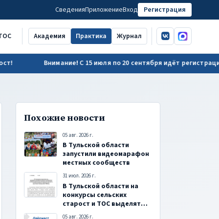
Сведения
Приложение
Вход
Регистрация
ВКонтакте
MAX
ТОС
Академия
Практика
Журнал
Внимание! С 15 июля по 20 сентября идёт регистрация на 
Похожие новости
05 авг. 2026 г.
В Тульской области
запустили видеомарафон
местных сообществ
31 июл. 2026 г.
В Тульской области на
конкурсы сельских
старост и ТОС выделят
24,4 млн рублей
05 авг. 2026 г.