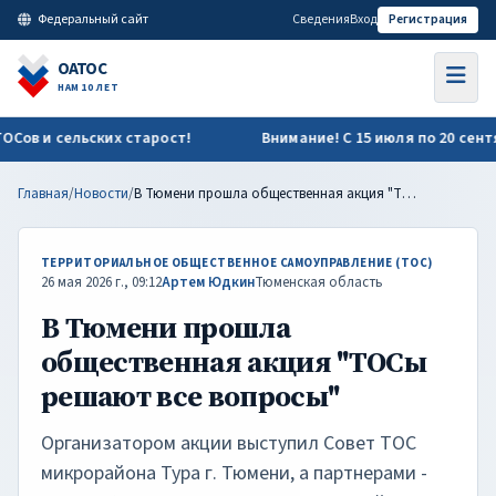
В Тюмени прошла общественная акция "ТОСы решают все воп
Федеральный сайт
Сведения
Вход
Регистрация
ОАТОС
НАМ 10 ЛЕТ
 и сельских старост!
Внимание! С 15 июля по 20 сентябр
Главная
/
Новости
/
В Тюмени прошла общественная акция "ТОСы решают все вопросы"
ТЕРРИТОРИАЛЬНОЕ ОБЩЕСТВЕННОЕ САМОУПРАВЛЕНИЕ (ТОС)
26 мая 2026 г., 09:12
Артем Юдкин
Тюменская область
В Тюмени прошла
общественная акция "ТОСы
решают все вопросы"
Организатором акции выступил Совет ТОС
микрорайона Тура г. Тюмени, а партнерами -