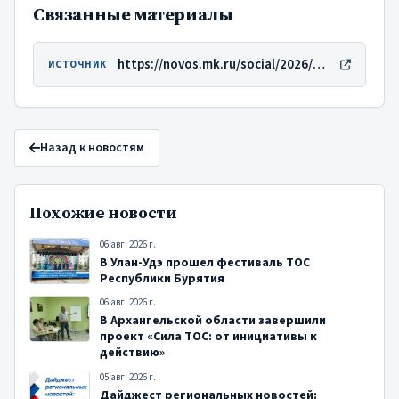
Связанные материалы
https://novos.mk.ru/social/2026/06/15/v-novosibirske-32-proekta-tos-poluchat-subsidii-na-blagoustroystvo-i-pomoshh-uchastnikam-svo.html
ИСТОЧНИК
Назад к новостям
Похожие новости
06 авг. 2026 г.
В Улан-Удэ прошел фестиваль ТОС
Республики Бурятия
06 авг. 2026 г.
В Архангельской области завершили
проект «Сила ТОС: от инициативы к
действию»
05 авг. 2026 г.
Дайджест региональных новостей: