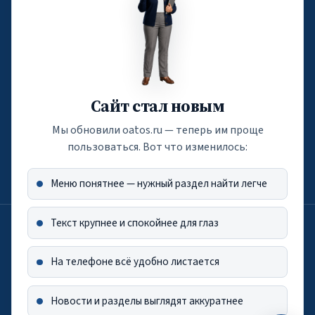
Email:
atos.rf@oatos.ru
Телефон: +7 (495) 116-04-05
По вопросам обучения
edu@oatos.ru
Сайт стал новым
Телефон: +7 (916) 788-60-71
Мы обновили oatos.ru — теперь им проще
По вопросам подписки
пользоваться. Вот что изменилось:
press@oatos.ru
Меню понятнее — нужный раздел найти легче
Текст крупнее и спокойнее для глаз
Лицензия на осуществление образовательной деятельности от
5.05.2022 г. (РН — Л035-01298-77/00271168)
Оператор персональных данных по приказу Роскомнадзора №181
На телефоне всё удобно листается
от 13.09.2021 г.
Новости и разделы выглядят аккуратнее