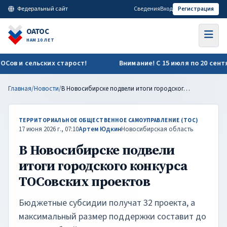
В Новосибирске подвели итоги городского конкурса ТОСовск
Федеральный сайт
Сведения
Вход
Регистрация
ОАТОС
НАМ 10 ЛЕТ
в и сельских старост!
Внимание! С 15 июля по 20 сентяб
Главная
/
Новости
/
В Новосибирске подвели итоги городского конкурса ТОСовских проектов
ТЕРРИТОРИАЛЬНОЕ ОБЩЕСТВЕННОЕ САМОУПРАВЛЕНИЕ (ТОС)
17 июня 2026 г., 07:10
Артем Юдкин
Новосибирская область
В Новосибирске подвели
итоги городского конкурса
ТОСовских проектов
Бюджетные субсидии получат 32 проекта, а
максимальный размер поддержки составит до