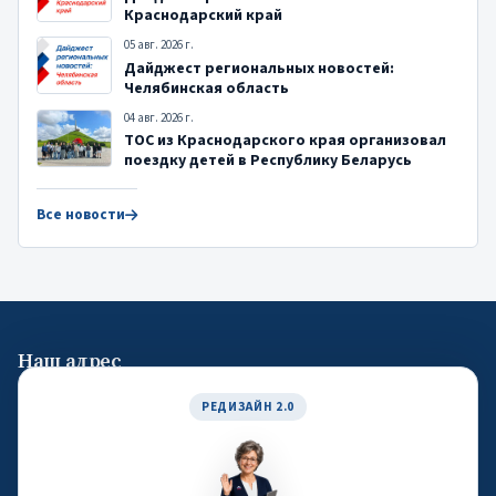
Краснодарский край
05 авг. 2026 г.
Дайджест региональных новостей:
Челябинская область
04 авг. 2026 г.
ТОС из Краснодарского края организовал
поездку детей в Республику Беларусь
Все новости
Наш адрес
119019, город Москва, улица Новый Арбат, дом 19, офис 1404
РЕДИЗАЙН 2.0
Общие контакты