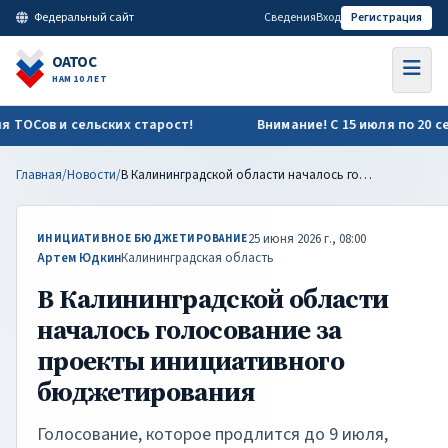
В Калининградской области началось голосование за проек
Федеральный сайт
Сведения
Вход
Регистрация
ОАТОС
НАМ 10 ЛЕТ
ТОСов и сельских старост!
Внимание! С 15 июля по 20 сен
Главная
/
Новости
/
В Калининградской области началось голосование за проекты инициативного бюджетирования
25 июня 2026 г., 08:00
ИНИЦИАТИВНОЕ БЮДЖЕТИРОВАНИЕ
Артем Юдкин
Калининградская область
В Калининградской области
началось голосование за
проекты инициативного
бюджетирования
Голосование, которое продлится до 9 июля,