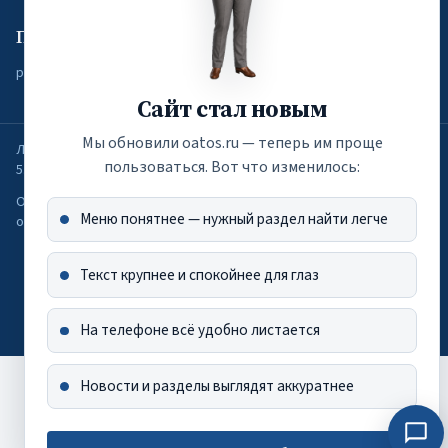
По вопросам подписки
press@oatos.ru
Сайт стал новым
Мы обновили oatos.ru — теперь им проще
Лицензия на осуществление образовательной деятельности от
пользоваться. Вот что изменилось:
5.05.2022 г. (РН — Л035-01298-77/00271168)
Оператор персональных данных по приказу Роскомнадзора №181
Меню понятнее — нужный раздел найти легче
от 13.09.2021 г.
Текст крупнее и спокойнее для глаз
Политика ОАТОС в отношении обработки персональных данных
Все права защищены. © 2016 - 2026 Общероссийская ассамблея
ТОС
На телефоне всё удобно листается
Новости и разделы выглядят аккуратнее