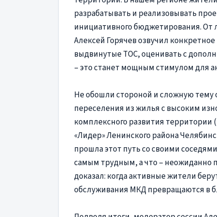
разрабатывать и реализовывать прое
инициативного бюджетирования. От 
Алексей Горячев озвучил конкретное
выдвинутые ТОС, оценивать с допо
– это станет мощным стимулом для а
Не обошли стороной и сложную тему 
переселения из жилья с высоким изн
комплексного развития территории (
«Лидер» Ленинского района Челябин
прошла этот путь со своими соседями 
самым трудным, а что – неожиданно 
доказал: когда активные жители берут
обслуживания МКД превращаются в б
Подводя итоги, модератор сессии Але