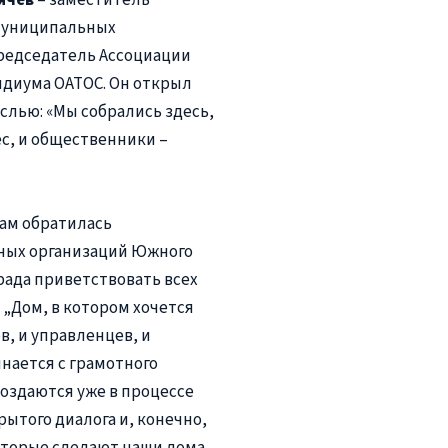
муниципальных
председатель Ассоциации
идиума ОАТОС. Он открыл
лью: «Мы собрались здесь,
ес, и общественники –
ам обратилась
ных организаций Южного
 рада приветствовать всех
 „Дом, в котором хочется
, и управленцев, и
нается с грамотного
создаются уже в процессе
рытого диалога и, конечно,
которые сделают наши дома