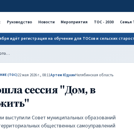
 ОАТОС
с
Руководство
Новости
Мероприятия
ТОС - 2030
Семья 
 регистрация на обучение для ТОСов и сельских старост!
В Челябинске прошла сессия "Дом, в котором хочется жить"
22 мая 2026 г., 08:11
Артем Юдкин
Челябинская область
НИЕ (ТОС)
шла сессия "Дом, в
 жить"
ии выступили Совет муниципальных образований
 территориальных общественных самоуправлений