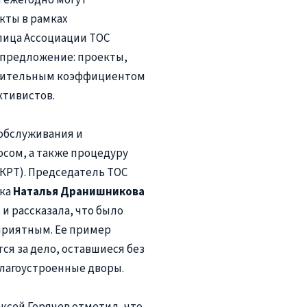
кты в рамках
лица Ассоциации ТОС
 предложение: проекты,
лнительным коэффициентом
ктивистов.
обслуживания и
осом, а также процедуру
КРТ). Председатель ТОС
ска
Наталья Дранишникова
и рассказала, что было
приятным. Ее пример
ся за дело, оставшиеся без
лагоустроенные дворы.
ксей Горячев отметил, что