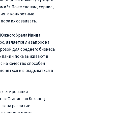
ми?». По ее словам, сервис,
ция, а конкретные
пора их осваивать.
 Южного Урала
Ирина
ос, является ли запрос на
розой для среднего бизнеса
омпании пока выживают в
с на качество способен
в меняться и вкладываться в
юджетирования
сти Станислав Коханец
ьги на развитие
 ежегодно могут