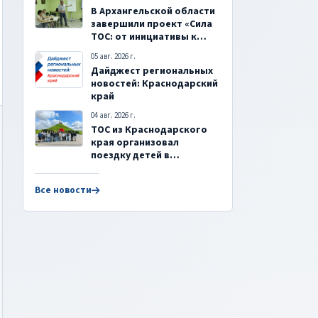
В Архангельской области
завершили проект «Сила
ТОС: от инициативы к
действию»
05 авг. 2026 г.
Дайджест региональных
новостей: Краснодарский
край
04 авг. 2026 г.
ТОС из Краснодарского
края организовал
поездку детей в
Республику Беларусь
Все новости