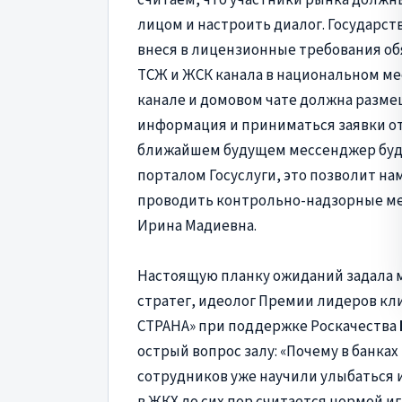
лицом и настроить диалог. Государст
внеся в лицензионные требования об
ТСЖ и ЖСК канала в национальном ме
канале и домовом чате должна разме
информация и приниматься заявки от
ближайшем будущем мессенджер буд
порталом Госуслуги, это позволит на
проводить контрольно-надзорные ме
Ирина Мадиевна.
Настоящую планку ожиданий задала м
стратег, идеолог Премии лидеров кл
СТРАНА» при поддержке Роскачества
острый вопрос залу: «Почему в банка
сотрудников уже научили улыбаться 
в ЖКХ до сих пор считается нормой и