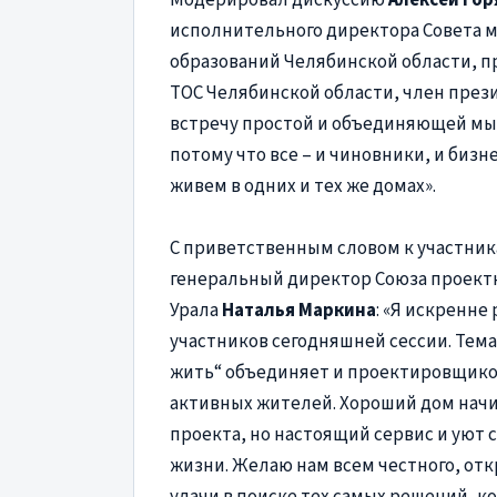
исполнительного директора Совета 
образований Челябинской области, 
ТОС Челябинской области, член през
встречу простой и объединяющей мыс
потому что все – и чиновники, и бизн
живем в одних и тех же домах».
С приветственным словом к участник
генеральный директор Союза проект
Урала
Наталья Маркина
: «Я искренне
участников сегодняшней сессии. Тема
жить“ объединяет и проектировщиков
активных жителей. Хороший дом начи
проекта, но настоящий сервис и уют 
жизни. Желаю нам всем честного, отк
удачи в поиске тех самых решений, 