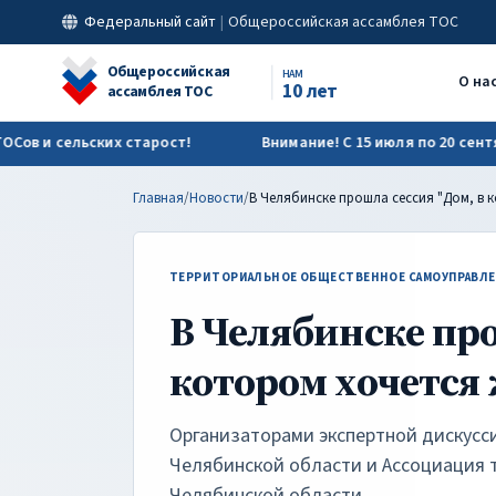
В Челябинске прошла сессия "Дом, в котором хочется жить" |
Федеральный сайт
|
Общероссийская ассамблея ТОС
Общероссийская
НАМ
О на
10 лет
ассамблея ТОС
ьских старост!
Внимание! С 15 июля по 20 сентября идёт
Главная
/
Новости
/
ТЕРРИТОРИАЛЬНОЕ ОБЩЕСТВЕННОЕ САМОУПРАВЛЕ
В Челябинске про
котором хочется
Организаторами экспертной дискусс
Челябинской области и Ассоциация
Челябинской области