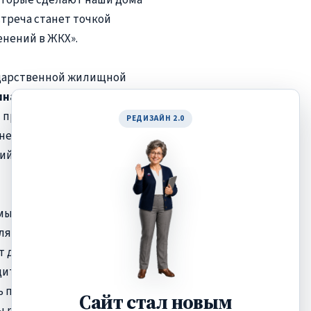
треча станет точкой
енений в ЖКХ».
ударственной жилищной
ина Настенко
представила
прошлого года. В 2025 году
РЕДИЗАЙН 2.0
не на предупреждение, а
ий в сфере предоставления
мы сделали вывод, что
елями управляющих
 диалог. В связи с этим мы
дителей на приемы
ть проблемных вопросов. Мы
Сайт стал новым
 развернуться друг к другу