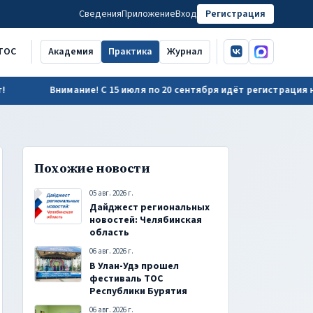
Сведения
Приложение
Вход
Регистрация
ВКонтакте
MAX
ТОС
Академия
Практика
Журнал
Внимание! С 15 июля по 20 сентября идёт регистрация на обучени
Похожие новости
05 авг. 2026 г.
Дайджест региональных
новостей: Челябинская
область
06 авг. 2026 г.
В Улан-Удэ прошел
фестиваль ТОС
Республики Бурятия
06 авг. 2026 г.