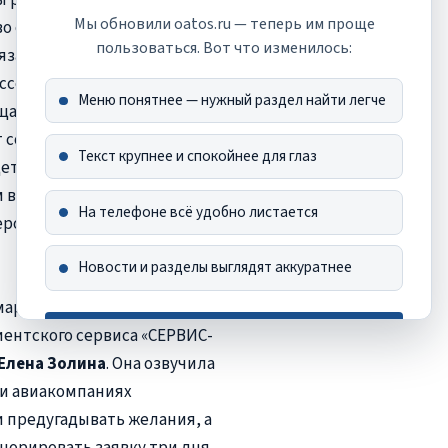
Мы обновили oatos.ru — теперь им проще
во способствует этому,
пользоваться. Вот что изменилось:
язательное ведение УК,
ссенджере «Мах». В данном
Меню понятнее — нужный раздел найти легче
щаться вся актуальная
 собственников. В
Текст крупнее и спокойнее для глаз
ет интегрирован с
м видеть все обращения и
На телефоне всё удобно листается
роприятия», – отметила
Новости и разделы выглядят аккуратнее
аркетолог, сервис-
иентского сервиса «СЕРВИС-
Хорошо, спасибо
Елена Золина
. Она озвучила
Это сообщение больше не появится
х и авиакомпаниях
и предугадывать желания, а
гнорировать заявку три дня