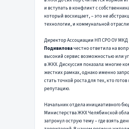
и вступать в конфликт с собственника
который восхищает, – это не абстрак
технологии, и коммунальной отрасли 
Директор Ассоциации НП СРО ОУ МКД
Подивилова
честно ответила на вопр
высокий сервис возможностью или уг
в ЖКХ. Дискуссия показала: многие к
жестких рамках, однако именно запро
стать точкой роста для тех, кто гото
репутацию.
Начальник отдела инициативного б
Министерства ЖКХ Челябинской обла
затронул острую тему – где взять ден
территорий. В нашем регионе жители