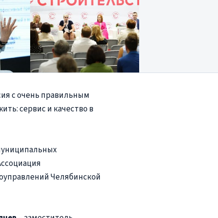
сия с очень правильным
жить: сервис и качество в
 муниципальных
Ассоциация
оуправлений Челябинской
рячев
– заместитель