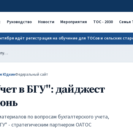
ОАТОС
с
Руководство
Новости
Мероприятия
ТОС - 2030
Семья 
ря идёт регистрация на обучение для ТОСов и сельских старост!
Полезный блог "Учет в БГУ": дайджест публикаций за июнь
м Юдкин
Федеральный сайт
чет в БГУ": дайджест
июнь
атериалов по вопросам бухгалтерского учета,
ГУ" - стратегическим партнером ОАТОС