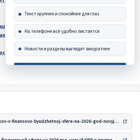
что нужно знать
Текст крупнее и спокойнее для глаз
 бюджетном, автономном
На телефоне всё удобно листается
ах и ответах
Новости и разделы выглядят аккуратнее
ности учреждений в 2026
Хорошо, спасибо
Это сообщение больше не появится
https://grnt.ru/blog/karta-riskov-v-finansovo-byudzhetnoj-sfere-na-2026-god-novyj-kvr-i-drugie-vazhnye-novosti/