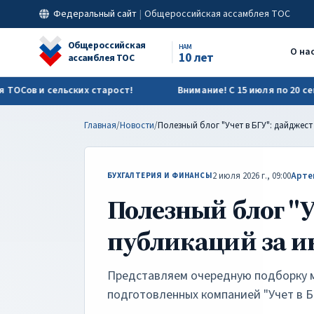
Полезный блог "Учет в БГУ": дайджест публикаций за июнь | 
Федеральный сайт
|
Общероссийская ассамблея ТОС
Общероссийская
НАМ
О на
10 лет
ассамблея ТОС
в и сельских старост!
Внимание! С 15 июля по 20 сентяб
Главная
/
Новости
/
2 июля 2026 г., 09:00
Арте
БУХГАЛТЕРИЯ И ФИНАНСЫ
Полезный блог "У
публикаций за 
Представляем очередную подборку м
подготовленных компанией "Учет в Б