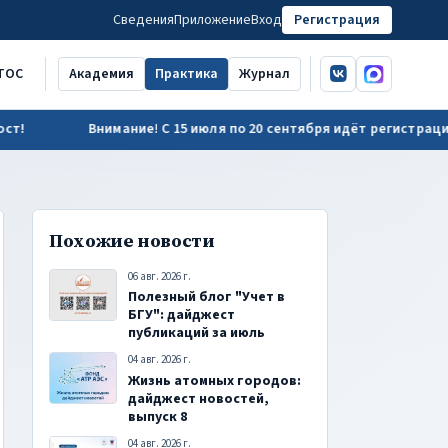
Сведения
Приложение
Вход
Регистрация
ВКонтакте
MAX
ТОС
Академия
Практика
Журнал
Внимание! С 15 июля по 20 сентября идёт регистрация на 
Похожие новости
06 авг. 2026 г.
Полезный блог "Учет в
БГУ": дайджест
публикаций за июль
04 авг. 2026 г.
Жизнь атомных городов:
дайджест новостей,
выпуск 8
04 авг. 2026 г.