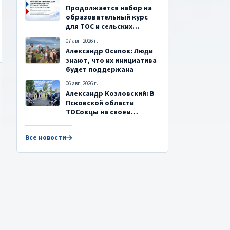
Продолжается набор на
образовательный курс
для ТОС и сельских
старост
07 авг. 2026 г.
Александр Осипов: Люди
знают, что их инициатива
будет поддержана
06 авг. 2026 г.
Александр Козловский: В
Псковской области
ТОСовцы на своем
примере показывают
любовь к малой Родине
Все новости