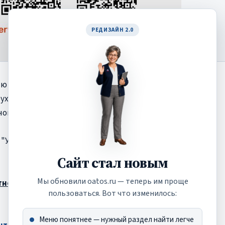
РЕДИЗАЙН 2.0
ю подборку публикаций,
хгалтерского учета и
й сферы в 2026 году.
Учёт в БГУ" -
Сайт стал новым
Мы обновили oatos.ru — теперь им проще
ной сфере на 2026 год,
пользоваться. Вот что изменилось:
Меню понятнее — нужный раздел найти легче