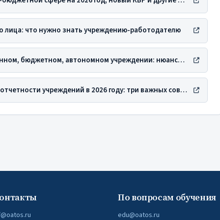
1. Карта рисков в финансово-бюджетной сфере на 2026 год, новый КВР и другие важные новости
о лица: что нужно знать учреждению-работодателю
3. Отпускные выплаты в казенном, бюджетном, автономном учреждении: нюансы учета в вопросах и ответах
4. Подготовка к полугодовой отчетности учреждений в 2026 году: три важных совета бухгалтеру
онтакты
По вопросам обучения
f@oatos.ru
edu@oatos.ru