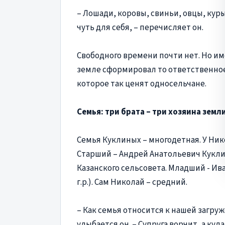
– Лошади, коровы, свиньи, овцы, куры,
чуть для себя, – перечисляет он.
Свободного времени почти нет. Но и
земле сформировал то ответственно
которое так ценят односельчане.
Семья: три брата – три хозяина земл
Семья Куклиных – многодетная. У Нико
Старший – Андрей Анатольевич Куклин (
Казанского сельсовета. Младший - Ив
г.р.). Сам Николай – средний.
– Как семья относится к нашей загруж
улыбается он. – Супруга ворчит, а куд