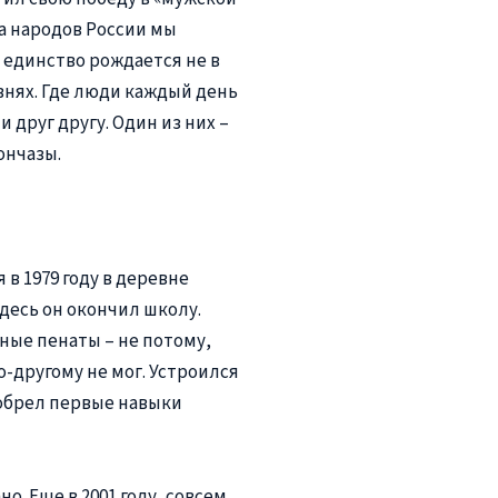
ва народов России мы
 единство рождается не в
внях. Где люди каждый день
 друг другу. Один из них –
ончазы.
в 1979 году в деревне
здесь он окончил школу.
ные пенаты – не потому,
о-другому не мог. Устроился
иобрел первые навыки
о. Еще в 2001 году, совсем