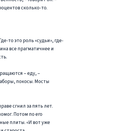
роцентов сколько-то.
де-то это роль «судьи», где-
лина все прагматичнее и
ть.
ращаются – еду, –
заборы, покосы. Мосты
аве сгнил за пять лет.
омог. Потом по его
ые плиты. «И вот уже
и староста.