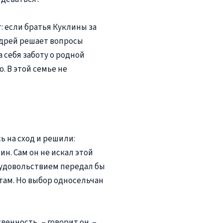
: если братья Куклины за
Андрей решает вопросы
 себя заботу о родной
. В этой семье не
ь на сход и решили:
н. Сам он не искал этой
с удовольствием передал бы
ам. Но выбор односельчан
венность, – говорит он. –