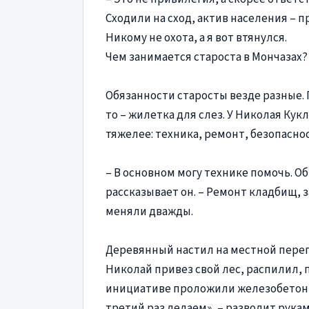
Сходили на сход, актив населения – п
Никому не охота, а я вот втянулся.
Чем занимается староста в Мончазах?
Обязанности старосты везде разные. Г
то – жилетка для слез. У Николая Кук
тяжелее: техника, ремонт, безопаснос
– В основном могу технике помочь. Об
рассказывает он. – Ремонт кладбищ, 
меняли дважды.
Деревянный настил на местной перепр
Николай привез свой лес, распилил, п
инициативе проложили железобетонн
третий раз делаем», – разводит рукам