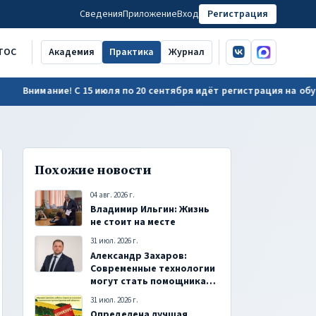
Сведения
Приложение
Вход
Регистрация
ВКонтакте
MAX
ТОС
Академия
Практика
Журнал
ние! С 15 июля по 20 сентября идёт регистрация на обучение для 
Похожие новости
04 авг. 2026 г.
Владимир Ильгин: Жизнь
не стоит на месте
31 июл. 2026 г.
Александр Захаров:
Современные технологии
могут стать помощниками
в работе сельского
31 июл. 2026 г.
старосты
Определена лучшая