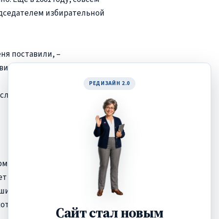
дседателем избирательной
еня поставили, –
 видимо, так и повелось.
РЕДИЗАЙН 2.0
слушиваться, а главное –
ормил крестьянско-
т его жизнь – это
шие объемы он сеет для
ота.
Сайт стал новым