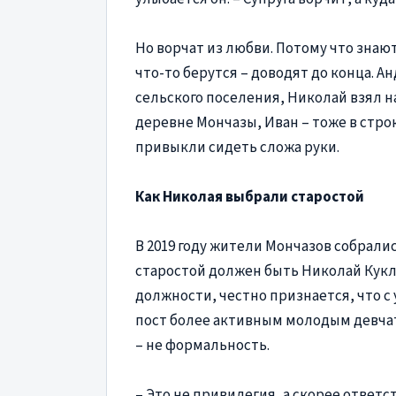
Но ворчат из любви. Потому что знают
что-то берутся – доводят до конца. 
сельского поселения, Николай взял на
деревне Мончазы, Иван – тоже в строю
привыкли сидеть сложа руки.
Как Николая выбрали старостой
В 2019 году жители Мончазов собралис
старостой должен быть Николай Кукли
должности, честно признается, что 
пост более активным молодым девчат
– не формальность.
– Это не привилегия, а скорее ответст