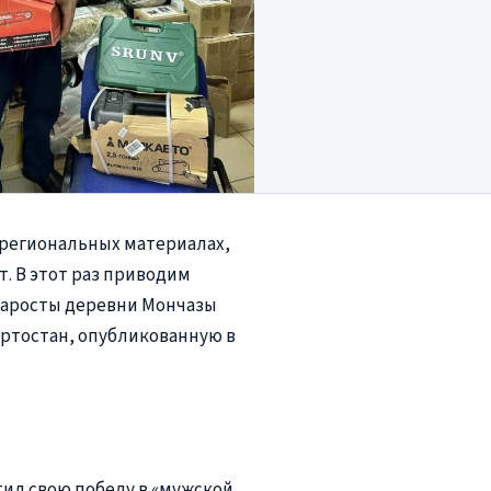
региональных материалах,
. В этот раз приводим
таросты деревни Мончазы
ртостан, опубликованную в
тил свою победу в «мужской