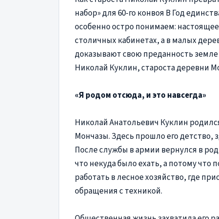
набор» для 60-го конвоя В Год единст
особенно остро понимаем: настоящее
столичных кабинетах, а в малых дере
доказывают свою преданность земле и
Николай Куклин, староста деревни М
«Я родом отсюда, и это навсегда»
Николай Анатольевич Куклин родился 
Мончазы. Здесь прошло его детство, 
После службы в армии вернулся в род
что некуда было ехать, а потому что п
работать в лесное хозяйство, где пр
обращения с техникой.
Общественная жизнь захватила его ран