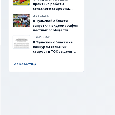
практика работы
сельского старосты
Саратовской области
05 авг. 2026 г.
В Тульской области
запустили видеомарафон
местных сообществ
31 июл. 2026 г.
В Тульской области на
конкурсы сельских
старост и ТОС выделят
24,4 млн рублей
Все новости