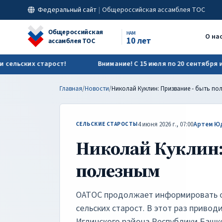
Николай Куклин: Призвание - быть полезным | ОАТОС
Федеральный сайт
|
Общероссийская ассамблея ТОС
Общероссийская
НАМ
О на
10 лет
ассамблея ТОС
 старост!
Внимание! С 15 июля по 20 сентября идёт регис
Главная
/
Новости
/
4 июня 2026 г., 07:00
Артем Ю
СЕЛЬСКИЕ СТАРОСТЫ
Николай Куклин:
полезным
ОАТОС продолжает информировать о
сельских старост. В этот раз приво
Иглинского района Республики Башк