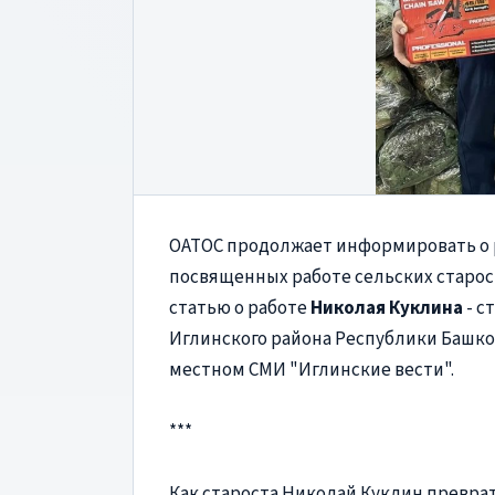
ОАТОС продолжает информировать о 
посвященных работе сельских старост
статью о работе
Николая Куклина
- с
Иглинского района Республики Башко
местном СМИ "Иглинские вести".
***
Как староста Николай Куклин превра