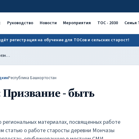
с
Руководство
Новости
Мероприятия
ТОС - 2030
Семья 
трация на обучение для ТОСов и сельских старост!
Внима
Николай Куклин: Призвание - быть полезным
дкин
Республика Башкортостан
 Призвание - быть
 региональных материалах, посвященных работе
дим статью о работе старосты деревни Мончазы
ортостан, опубликованную в местном СМИ