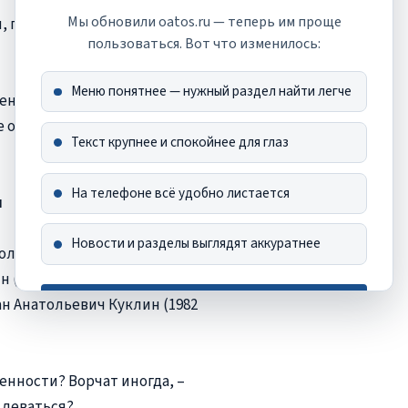
Мы обновили oatos.ru — теперь им проще
 гуси, пчелы – все по чуть-
пользоваться. Вот что изменилось:
Меню понятнее — нужный раздел найти легче
менно постоянный труд на
е отношение к жизни,
Текст крупнее и спокойнее для глаз
На телефоне всё удобно листается
и
Новости и разделы выглядят аккуратнее
лая есть два брата.
1976 г.р.), глава Ивано-
ан Анатольевич Куклин (1982
Хорошо, спасибо
Это сообщение больше не появится
енности? Ворчат иногда, –
а деваться?