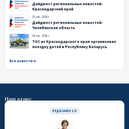
Дайджест региональных новостей:
Краснодарский край
05 авг. 2026 г.
Дайджест региональных новостей:
Челябинская область
04 авг. 2026 г.
ТОС из Краснодарского края организовал
поездку детей в Республику Беларусь
Все новости
Наш адрес
119019, город Москва, улица Новый Арбат, дом 19, офис 1404
РЕДИЗАЙН 2.0
Общие контакты