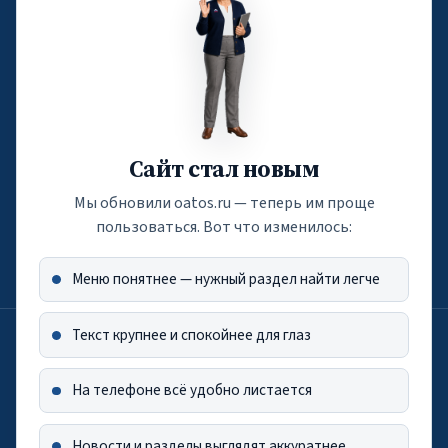
Email:
atos.rf@oatos.ru
Телефон: +7 (495) 116-04-05
По вопросам обучения
edu@oatos.ru
Сайт стал новым
Телефон: +7 (916) 788-60-71
Мы обновили oatos.ru — теперь им проще
По вопросам подписки
пользоваться. Вот что изменилось:
press@oatos.ru
Меню понятнее — нужный раздел найти легче
Текст крупнее и спокойнее для глаз
Лицензия на осуществление образовательной деятельности от
5.05.2022 г. (РН — Л035-01298-77/00271168)
Оператор персональных данных по приказу Роскомнадзора №181
На телефоне всё удобно листается
от 13.09.2021 г.
Новости и разделы выглядят аккуратнее