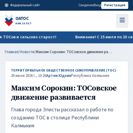
Максим Сорокин: ТОСовское движение развивается | ОАТОС
Федеральный сайт
Сведения
Вход
Регистрация
ОАТОС
НАМ 10 ЛЕТ
ОСов и сельских старост!
Внимание! С 15 июля по 20 сент
Главная
/
Новости
/
Максим Сорокин: ТОСовское движение развивается
ТЕРРИТОРИАЛЬНОЕ ОБЩЕСТВЕННОЕ САМОУПРАВЛЕНИЕ (ТОС)
26 июня 2026 г., 10:26
Артем Юдкин
Республика Калмыкия
Максим Сорокин: ТОСовское
движение развивается
Глава города Элисты рассказал о работе по
созданию ТОС в столице Республики
Калмыкия