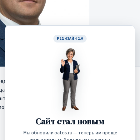
РЕДИЗАЙН 2.0
редседатель Комитета
ударственной политике,
енту
Артем Зубков
сиональным праздником.
Сайт стал новым
Мы обновили oatos.ru — теперь им проще