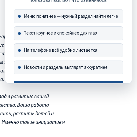
пользоваться. Вот что изменилось:
Меню понятнее — нужный раздел найти легче
Текст крупнее и спокойнее для глаз
управление объединяет
г себя ухоженные дворы и
На телефоне всё удобно листается
ласти тысячи активистов
ми. Вы собираетесь на
Новости и разделы выглядят аккуратнее
иалог с администрацией и
ва.
Хорошо, спасибо
клад в развитие вашей
Это сообщение больше не появится
щества. Ваша работа
жить, растить детей и
и. Именно такие инициативы