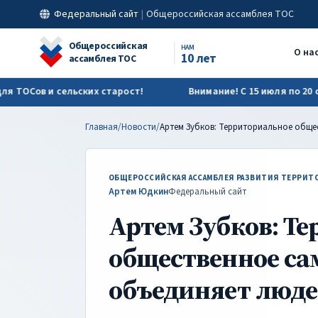
Артем Зубков: Территориальное общественное самоуправлен
Федеральный сайт
|
Общероссийская ассамблея ТОС
Общероссийская
НАМ
О на
10 лет
ассамблея ТОС
Сов и сельских старост!
Внимание! С 15 июля по 20 сентя
Главная
/
Новости
/
ОБЩЕРОССИЙСКАЯ АССАМБЛЕЯ РАЗВИТИЯ ТЕРРИТО
Артем Юдкин
Федеральный сайт
Артем Зубков: Т
общественное са
объединяет люд