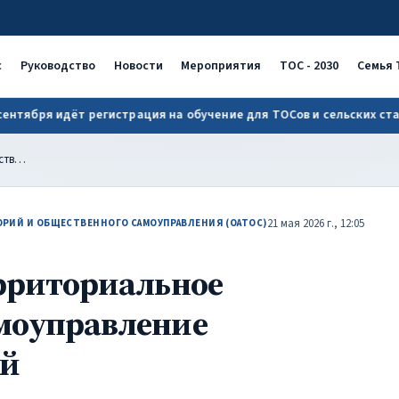
ие объединяет людей | ОАТОС
с
Руководство
Новости
Мероприятия
ТОС - 2030
Семья 
бря идёт регистрация на обучение для ТОСов и сельских старост!
Артем Зубков: Территориальное общественное самоуправление объединяет людей
21 мая 2026 г., 12:05
РИЙ И ОБЩЕСТВЕННОГО САМОУПРАВЛЕНИЯ (ОАТОС)
ерриториальное
моуправление
ей