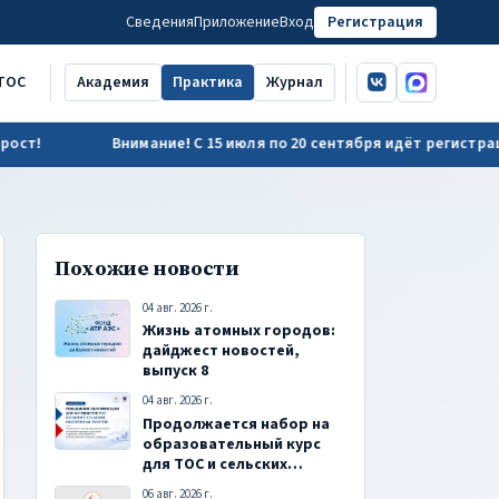
Сведения
Приложение
Вход
Регистрация
ВКонтакте
MAX
ТОС
Академия
Практика
Журнал
Внимание! С 15 июля по 20 сентября идёт регистрация на
Похожие новости
04 авг. 2026 г.
Жизнь атомных городов:
дайджест новостей,
выпуск 8
04 авг. 2026 г.
Продолжается набор на
образовательный курс
для ТОС и сельских
старост
06 авг. 2026 г.