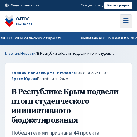
В Республике Крым подвели итоги студенческого инициатив
Федеральный сайт
Сведения
Вход
Регистрация
ОАТОС
НАМ 10 ЛЕТ
ОСов и сельских старост!
Внимание! С 15 июля по 20 сент
Главная
/
Новости
/
В Республике Крым подвели итоги студенческого инициативного бюджетирования
10 июня 2026 г., 08:11
ИНИЦИАТИВНОЕ БЮДЖЕТИРОВАНИЕ
Артем Юдкин
Республика Крым
В Республике Крым подвели
итоги студенческого
инициативного
бюджетирования
Победителями признаны 44 проекта