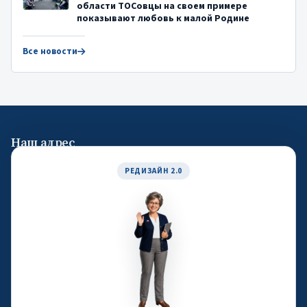
области ТОСовцы на своем примере
показывают любовь к малой Родине
Все новости
Наш адрес
119019, город Москва, улица Новый Арбат, дом 19, офис 1404
РЕДИЗАЙН 2.0
Общие контакты
Email:
atos.rf@oatos.ru
Телефон: +7 (495) 116-04-05
По вопросам обучения