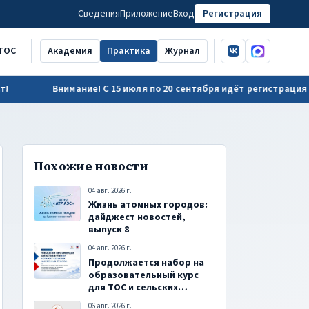
Сведения
Приложение
Вход
Регистрация
ВКонтакте
MAX
ТОС
Академия
Практика
Журнал
Внимание! С 15 июля по 20 сентября идёт регистрация на об
Похожие новости
04 авг. 2026 г.
Жизнь атомных городов:
дайджест новостей,
выпуск 8
04 авг. 2026 г.
Продолжается набор на
образовательный курс
для ТОС и сельских
старост
06 авг. 2026 г.