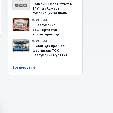
Полезный блог "Учет в
БГУ": дайджест
публикаций за июль
06 авг. 2026 г.
В Республике
Башкортостан
волонтеры под
руководством сельского
06 авг. 2026 г.
старосты собрали 400
В Улан-Удэ прошел
тыс. рублей на
фестиваль ТОС
благотворительном
Республики Бурятия
концерте
Все новости