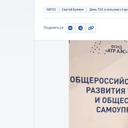
ОАТОС
Сергей Еремин
День ТОС и сельских стар
Поделиться
ВКонтакте
Telegram
Скопировать ссыл