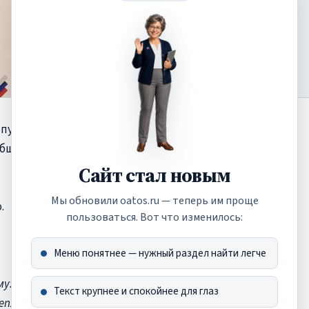
епутат Госдумы
Сергей
бществ с Днем ТОС и
Сайт стал новым
Мы обновили oatos.ru — теперь им проще
.
пользоваться. Вот что изменилось:
Меню понятнее — нужный раздел найти легче
у: территория общей силы,
Текст крупнее и спокойнее для глаз
епло общего сердца. И таких