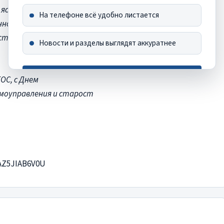
 ясно: за этими буквами
На телефоне всё удобно листается
ность. Без преувеличения,
инструментов достижения
Новости и разделы выглядят аккуратнее
Хорошо, спасибо
ОС, с Днем
моуправления и старост
Это сообщение больше не появится
/AZ5JIAB6V0U