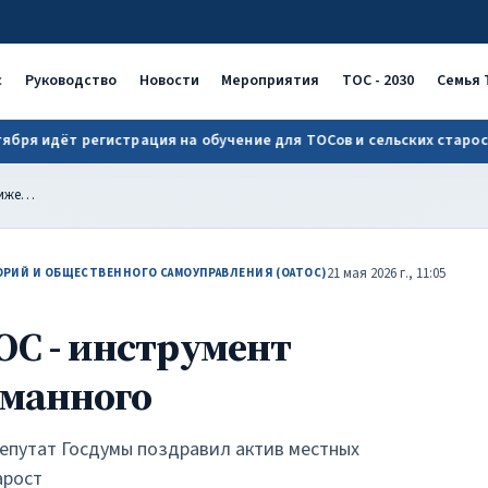
ОАТОС
с
Руководство
Новости
Мероприятия
ТОС - 2030
Семья 
 идёт регистрация на обучение для ТОСов и сельских старост!
Сергей Еремин: ТОС - инструмент достижения задуманного
21 мая 2026 г., 11:05
РИЙ И ОБЩЕСТВЕННОГО САМОУПРАВЛЕНИЯ (ОАТОС)
ОС - инструмент
уманного
епутат Госдумы поздравил актив местных
арост